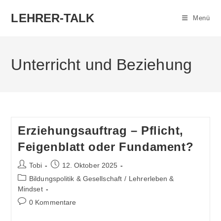
Zum
LEHRER-TALK
Inhalt
Menü
springen
Unterricht und Beziehung
Erziehungsauftrag – Pflicht,
Feigenblatt oder Fundament?
Beitrags-
Beitrag
Tobi
12. Oktober 2025
Autor:
veröffentlicht:
Beitrags-
Bildungspolitik & Gesellschaft
/
Lehrerleben &
Kategorie:
Mindset
Beitrags-
0 Kommentare
Kommentare: