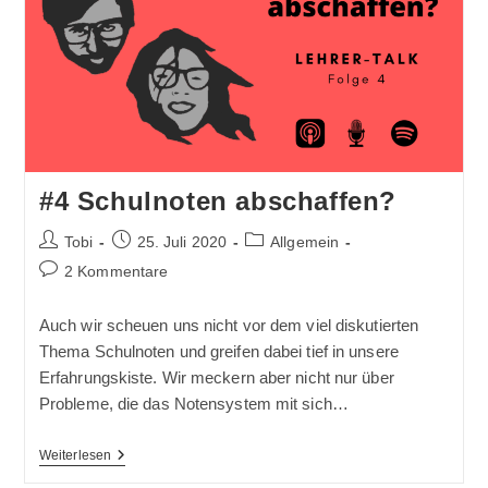
Jetzt
Nur
Cool
Oder
Nicht?
(m.
Johannes
Schröder)
#4 Schulnoten abschaffen?
Beitrags-
Beitrag
Beitrags-
Tobi
25. Juli 2020
Allgemein
Autor:
veröffentlicht:
Kategorie:
Beitrags-
2 Kommentare
Kommentare:
Auch wir scheuen uns nicht vor dem viel diskutierten
Thema Schulnoten und greifen dabei tief in unsere
Erfahrungskiste. Wir meckern aber nicht nur über
Probleme, die das Notensystem mit sich…
#4
Weiterlesen
Schulnoten